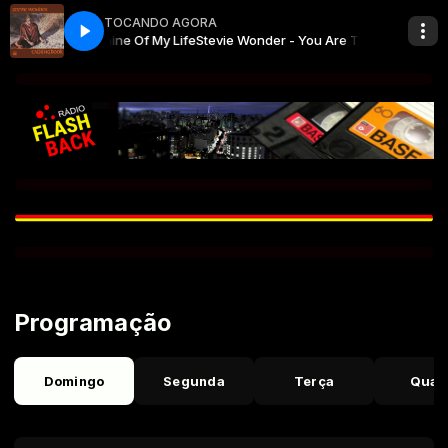
TOCANDO AGORA
ou Are The Sunshine Of My Life
Stevie Wonder - You Are The Sunshine Of
Programação
Domingo
Segunda
Terça
Quar